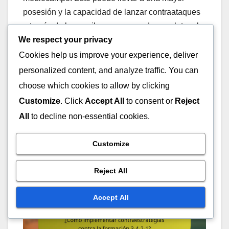
posesión y la capacidad de lanzar contraataques
a través de los carrileros, que pueden explotar el
We respect your privacy
espacio dejado por los jugadores ofensivos del 3-
4-2-1.
Cookies help us improve your experience, deliver
personalized content, and analyze traffic. You can
Además, los dos delanteros en un 5-3-2 pueden
choose which cookies to allow by clicking
capitalizar cualquier lapsus defensivo, creando
Customize
. Click
Accept All
to consent or
Reject
una amenaza directa sobre la portería. La
All
to decline non-essential cookies.
estructura defensiva de esta formación puede
frustrar al 3-4-2-1, dificultando que penetren la
Customize
defensa de manera efectiva.
Reject All
Accept All