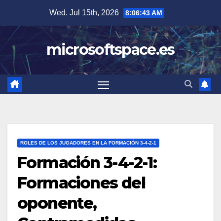
Skip
Wed. Jul 15th, 2026
8:06:44 AM
to
content
microsoftspace.es
ROLES DE LOS JUGADORES EN LA FORMACIÓN 3-4-2-1
Formación 3-4-2-1:
Formaciones del
oponente,